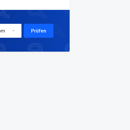
om
Prüfen